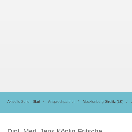
Aktuelle Seite:
Start
Ansprechpartner
Mecklenburg-Strelitz (LK)
Dipl.-Med. Jens Köplin-Fritsche