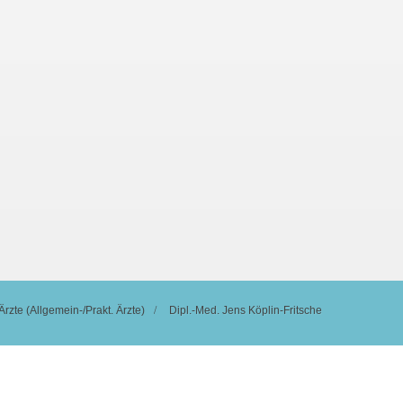
Ärzte (Allgemein-/Prakt. Ärzte)
Dipl.-Med. Jens Köplin-Fritsche