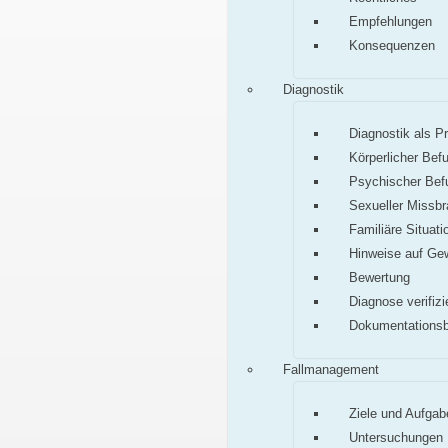
Empfehlungen
Konsequenzen
Diagnostik
Diagnostik als P
Körperlicher Bef
Psychischer Bef
Sexueller Missb
Familiäre Situati
Hinweise auf Ge
Bewertung
Diagnose verifizi
Dokumentations
Fallmanagement
Ziele und Aufgab
Untersuchungen