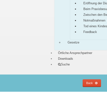
Eröffnung der Di
Beim Praxisbes
Zwischen den B
Notmaßnahmen
Tod eines Kinde
Feedback
Gesetze
Örtliche Ansprechpartner
Downloads
Suche
Back