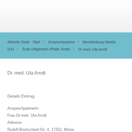
Aktuelle Seite:
Start
Ansprechpartner
Mecklenburg-Strelitz
(LK)
Ärzte (Allgemein-/Prakt. Ärzte)
Dr. med. Uta Arndt
Dr. med. Uta Arndt
Details Eintrag
AnsprechpartnerIn
Frau Dr.med. Uta Arndt
Adresse
Rudolf-Breitscheid-Str. 4, 17252,
Mirow