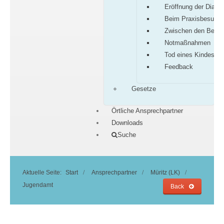
Eröffnung der Diagn
Beim Praxisbesuch
Zwischen den Besu
Notmaßnahmen
Tod eines Kindes
Feedback
Gesetze
Örtliche Ansprechpartner
Downloads
Suche
Aktuelle Seite:
Start
Ansprechpartner
Müritz (LK)
Jugendamt
Back