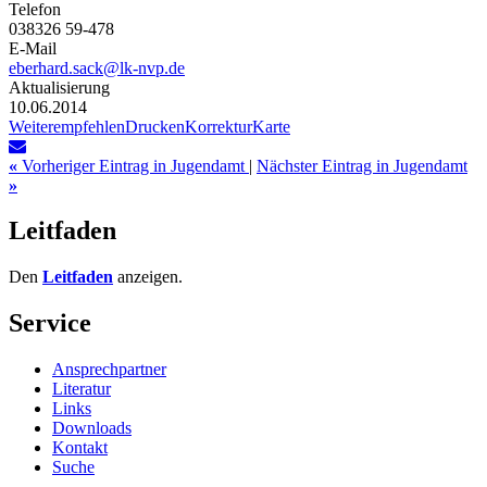
Telefon
038326 59-478
E-Mail
eberhard.sack@lk-nvp.de
Aktualisierung
10.06.2014
Weiterempfehlen
Drucken
Korrektur
Karte
«
Vorheriger Eintrag in Jugendamt
|
Nächster Eintrag in Jugendamt
»
Leitfaden
Den
Leitfaden
anzeigen.
Service
Ansprechpartner
Literatur
Links
Downloads
Kontakt
Suche