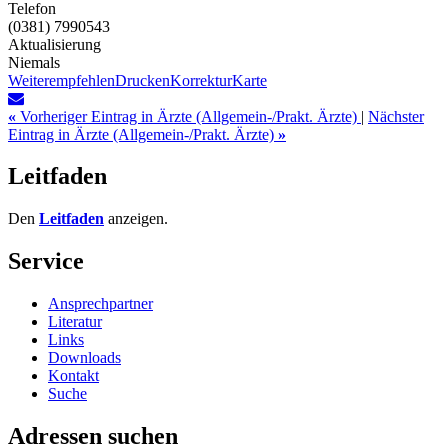
Telefon
(0381) 7990543
Aktualisierung
Niemals
Weiterempfehlen
Drucken
Korrektur
Karte
«
Vorheriger Eintrag in Ärzte (Allgemein-/Prakt. Ärzte)
|
Nächster
Eintrag in Ärzte (Allgemein-/Prakt. Ärzte)
»
Leitfaden
Den
Leitfaden
anzeigen.
Service
Ansprechpartner
Literatur
Links
Downloads
Kontakt
Suche
Adressen suchen