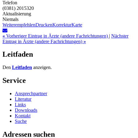
Telefon
(0381) 2015320
Aktualisierung
Niemals
Weiterempfehlen
Drucken
Korrektur
Karte
«
Vorheriger Eintrag in Ärzte (andere Fachrichtungen)
|
Nächster
Eintrag in Ärzte (andere Fachrichtungen)
»
Leitfaden
Den
Leitfaden
anzeigen.
Service
Ansprechpartner
Literatur
Links
Downloads
Kontakt
Suche
Adressen suchen