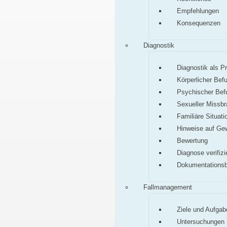
Empfehlungen
Konsequenzen
Diagnostik
Diagnostik als P
Körperlicher Bef
Psychischer Bef
Sexueller Missb
Familiäre Situati
Hinweise auf Ge
Bewertung
Diagnose verifizi
Dokumentations
Fallmanagement
Ziele und Aufgab
Untersuchungen