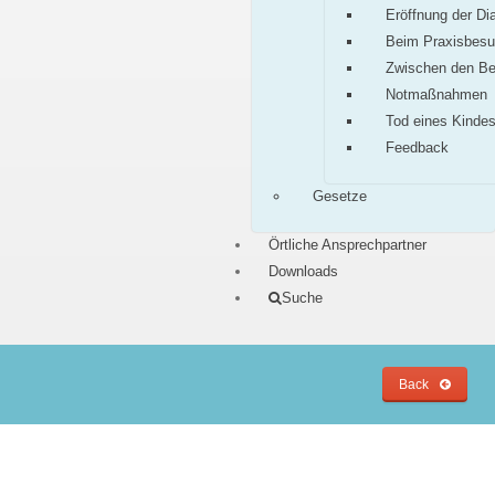
Eröffnung der Di
Beim Praxisbes
Zwischen den B
Notmaßnahmen
Tod eines Kinde
Feedback
Gesetze
Örtliche Ansprechpartner
Downloads
Suche
Back